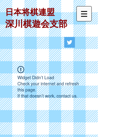
日本将棋連盟
深川棋遊会支部
Widget Didn’t Load
Check your internet and refresh
this page.
If that doesn’t work, contact us.