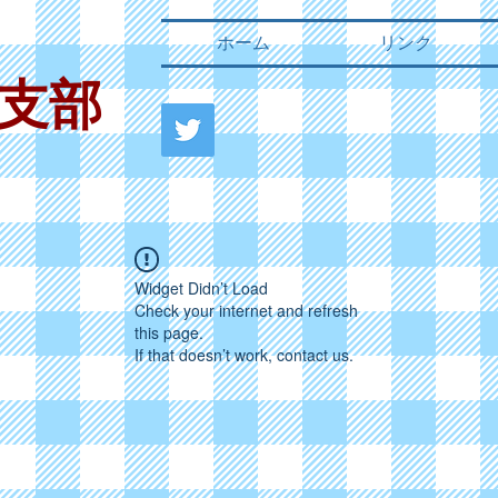
ホーム
リンク
支部
Widget Didn’t Load
Check your internet and refresh
this page.
If that doesn’t work, contact us.