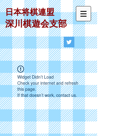
日本将棋連盟
深川棋遊会支部
Widget Didn’t Load
Check your internet and refresh
this page.
If that doesn’t work, contact us.