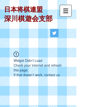
日本将棋連盟
深川棋遊会支部
Widget Didn’t Load
Check your internet and refresh
this page.
If that doesn’t work, contact us.